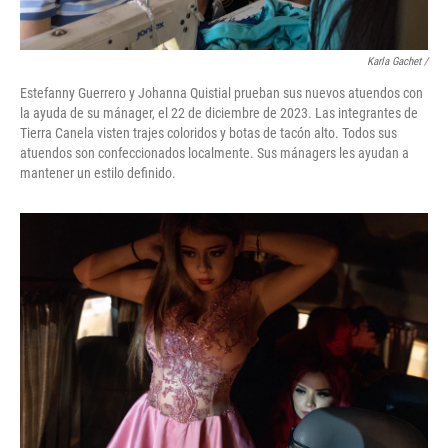
Karla Gachet
/
Estefanny Guerrero y Johanna Quistial prueban sus nuevos atuendos con
la ayuda de su mánager, el 22 de diciembre de 2023. Las integrantes de
Tierra Canela visten trajes coloridos y botas de tacón alto. Todos sus
atuendos son confeccionados localmente. Sus mánagers les ayudan a
mantener un estilo definido.