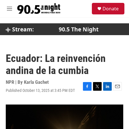
Skip to main content
S
Donate
e
M
a
e
r
n
c
u
Stream:
90.5 The Night
h
u
e
r
Ecuador: La reinvención
y
andina de la cumbia
NPR | By
Karla Gachet
Published October 13, 2025 at 3:45 PM EDT
F
T
L
E
a
w
i
m
c
i
n
a
e
t
k
i
b
t
e
l
o
e
d
o
r
I