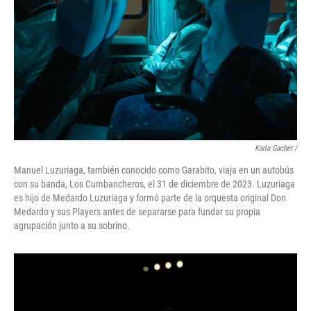
Karla Gachet
/
Manuel Luzuriaga, también conocido como Garabito, viaja en un autobús
con su banda, Los Cumbancheros, el 31 de diciembre de 2023. Luzuriaga
es hijo de Medardo Luzuriaga y formó parte de la orquesta original Don
Medardo y sus Players antes de separarse para fundar su propia
agrupación junto a su sobrino.