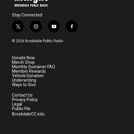
Stay Connected
t
i
y
f
w
n
o
a
i
s
u
c
© 2026 Brookdale Public Radio
t
t
t
e
t
a
u
b
e
g
b
o
Donate Now
r
r
e
o
Merch Shop
a
k
Monthly Sustainer FAQ
m
Member Rewards
Vehicle Donation
Underwriting
Ways to Give
Contact Us
Privacy Policy
Legal
Public File
BrookdaleCC.edu